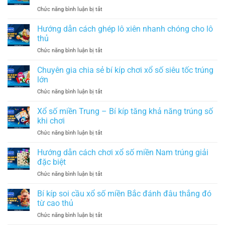
soi
thủ
ở
Chức năng bình luận bị tắt
cầu
lô
Bật
lô
chuẩn
mí
Hướng dẫn cách ghép lô xiên nhanh chóng cho lô
chọn
xác
cách
số
thủ
nhất
tạo
chuẩn
ở
Chức năng bình luận bị tắt
dàn
xác,
Hướng
đề
đánh
dẫn
Chuyên gia chia sẻ bí kíp chơi xổ số siêu tốc trúng
bất
là
cách
bại
lớn
trúng
ghép
đánh
ở
Chức năng bình luận bị tắt
lô
đâu
Chuyên
xiên
thắng
gia
Xổ số miền Trung – Bí kíp tăng khả năng trúng số
nhanh
đó
chia
chóng
khi chơi
cho
sẻ
cho
lô
ở
Chức năng bình luận bị tắt
bí
lô
thủ
Xổ
kíp
thủ
số
Hướng dẫn cách chơi xổ số miền Nam trúng giải
chơi
miền
xổ
đặc biệt
Trung
số
ở
Chức năng bình luận bị tắt
–
siêu
Hướng
Bí
tốc
dẫn
Bí kíp soi cầu xổ số miền Bắc đánh đâu thắng đó
kíp
trúng
cách
tăng
từ cao thủ
lớn
chơi
khả
ở
Chức năng bình luận bị tắt
xổ
năng
Bí
số