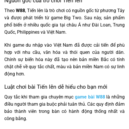
Nguồn gốc của trò chơi Tiến lên
Theo
W88
, Tiến lên là trò chơi có nguồn gốc từ phương Tây
và được phát triển từ game Big Two. Sau này, sản phẩm
phổ biến ở nhiều quốc gia tại châu Á như Đài Loan, Trung
Quốc, Philippines và Việt Nam.
Khi game du nhập vào Việt Nam đã được cải tiến để phù
hợp với nhu cầu, văn hóa và thói quen của người dân.
Chính sự biến hóa này đã tạo nên bản miền Bắc có tính
chặt chẽ về quy tắc chất, màu và bản miền Nam có sự linh
động hơn.
Luật chơi bài Tiến lên dễ hiểu cho bạn mới
Quy tắc khi tham gia chuyên mục
game bài W88
là những
điều người tham gia buộc phải tuân thủ. Các quy định đảm
bảo thành viên trong bàn có hành động thống nhất và
công bằng.