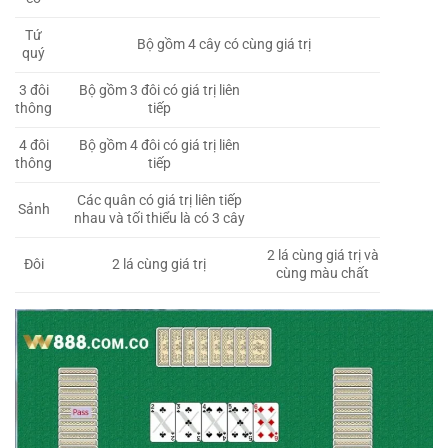
Tứ
Bộ gồm 4 cây có cùng giá trị
quý
3 đôi
Bộ gồm 3 đôi có giá trị liên
thông
tiếp
4 đôi
Bộ gồm 4 đôi có giá trị liên
thông
tiếp
Các quân có giá trị liên tiếp
Sảnh
nhau và tối thiểu là có 3 cây
2 lá cùng giá trị và
Đôi
2 lá cùng giá trị
cùng màu chất