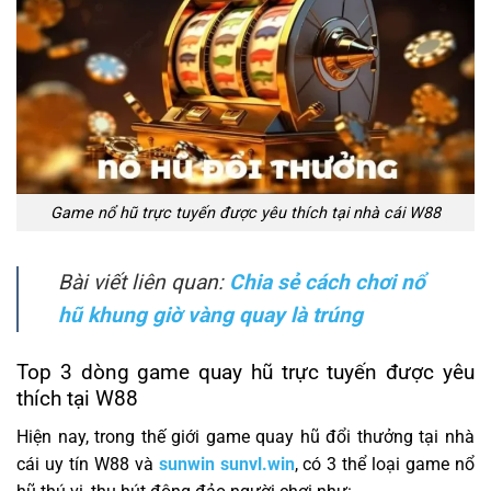
Game nổ hũ trực tuyến được yêu thích tại nhà cái W88
Bài viết liên quan:
Chia sẻ cách chơi nổ
hũ khung giờ vàng quay là trúng
Top 3 dòng game quay hũ trực tuyến được yêu
thích tại W88
Hiện nay, trong thế giới game quay hũ đổi thưởng tại nhà
cái uy tín W88 và
sunwin sunvl.win
, có 3 thể loại game nổ