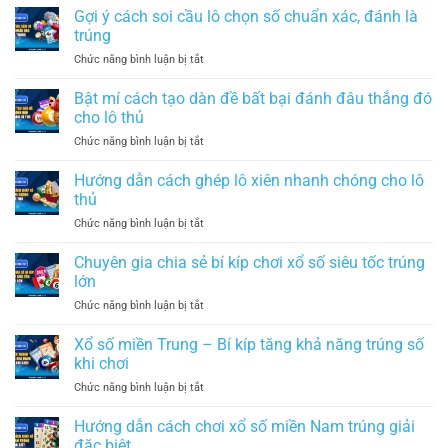
thủ
Gợi ý cách soi cầu lô chọn số chuẩn xác, đánh là
lô
trúng
là
ở
Chức năng bình luận bị tắt
gì?
Gợi
Cách
ý
Bật mí cách tạo dàn đề bất bại đánh đâu thắng đó
đánh
cách
bạch
cho lô thủ
soi
thủ
ở
Chức năng bình luận bị tắt
cầu
lô
Bật
lô
chuẩn
mí
Hướng dẫn cách ghép lô xiên nhanh chóng cho lô
chọn
xác
cách
số
thủ
nhất
tạo
chuẩn
ở
Chức năng bình luận bị tắt
dàn
xác,
Hướng
đề
đánh
dẫn
Chuyên gia chia sẻ bí kíp chơi xổ số siêu tốc trúng
bất
là
cách
bại
lớn
trúng
ghép
đánh
ở
Chức năng bình luận bị tắt
lô
đâu
Chuyên
xiên
thắng
gia
Xổ số miền Trung – Bí kíp tăng khả năng trúng số
nhanh
đó
chia
chóng
khi chơi
cho
sẻ
cho
lô
ở
Chức năng bình luận bị tắt
bí
lô
thủ
Xổ
kíp
thủ
số
Hướng dẫn cách chơi xổ số miền Nam trúng giải
chơi
miền
xổ
đặc biệt