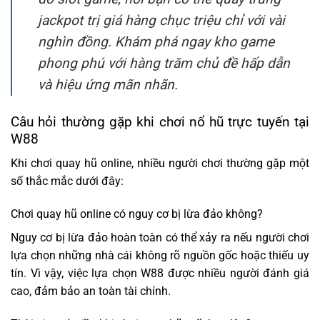
jackpot trị giá hàng chục triệu chỉ với vài
nghìn đồng. Khám phá ngay kho game
phong phú với hàng trăm chủ đề hấp dẫn
và hiệu ứng mãn nhãn.
Câu hỏi thường gặp khi chơi nổ hũ trực tuyến tại
W88
Khi chơi quay hũ online, nhiều người chơi thường gặp một
số thắc mắc dưới đây:
Chơi quay hũ online có nguy cơ bị lừa đảo không?
Nguy cơ bị lừa đảo hoàn toàn có thể xảy ra nếu người chơi
lựa chọn những nhà cái không rõ nguồn gốc hoặc thiếu uy
tín. Vì vậy, việc lựa chọn W88 được nhiều người đánh giá
cao, đảm bảo an toàn tài chính.