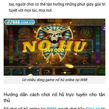
tay, người chơi có thể tận hưởng những phút giây giải trí
tuyệt vời mọi lúc, mọi nơi.
Có nhiều dòng game nổ hũ online tại W88
Hướng dẫn cách chơi nổ hũ trực tuyến cho tân
thủ
Để chơi nổ hũ online tại
W888
, người chơi hãy
đăng ký
tài