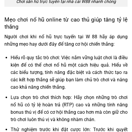
Chơi săn hũ trực tuyến tại nhà cái W88 nhanh chóng
Mẹo chơi nổ hũ online từ cao thủ giúp tăng tỷ lệ
thắng
Người chơi khi nổ hũ trực tuyến tại W 88 hãy áp dụng
những mẹo hay dưới đây để tăng cơ hội chiến thắng:
Hiểu rõ quy tắc trò chơi: Việc nắm vững luật chơi là điều
kiện để có thể chơi nổ hũ một cách hiệu quả. Hiểu về
các biểu tượng, tính năng đặc biệt và cách thức tạo ra
các kết hợp thắng sẽ giúp bạn làm chủ trò chơi và nâng
cao khả năng chiến thắng.
Lựa chọn trò chơi thích hợp: Hãy chọn những trò chơi
nổ hũ có tỷ lệ hoàn trả (RTP) cao và những tính năng
bonus thú vị để có cơ hội thắng cao hơn mà còn giữ cho
trò chơi luôn thú vị và không nhàm chán.
Thử nghiệm trước khi đặt cược lớn: Trước khi quyết