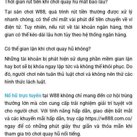
Thời gian rút tiền khi chơi quay hũ mất bao lâu?
Tại sân chơi W88, quá trình rút tiền thường được xử lý
nhanh chóng, có thể chỉ mất vài phút để tiền chuyển về ví
điện tử. Tuy nhiên, nếu rút về tài khoản ngân hàng, thời
gian có thể kéo dài lâu hơn tùy theo hệ thống ngân hàng.
Có thể gian lận khi chơi quay hũ không?
Những tài khoản bị phát hiện sử dụng phần mềm gian lận
hay bot sẽ bị khóa ngay lập tức và không thể khôi phục. Do
đó, người chơi nên tuân thủ luật chơi và không nên thử các
hình thức lách luật.
Nổ hũ trực tuyến
tại W88 không chỉ mang đến cơ hội trúng
thưởng lớn mà còn cung cấp trải nghiệm giải trí tuyệt vời
cho người chơi. Với tính năng hấp dẫn, giao diện bắt mắt
và các khuyến mãi hấp dẫn, truy cập https://w888.com.co/
ngay để có những phút giây thư giãn và thỏa mãn khi
tham gia trò chơi quay hũ nổi tiếng.