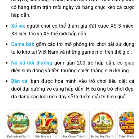
có hàng trăm trận mỗi ngày và hàng chục kèo cá cược
hấp dẫn.
Xổ số
: người chơi có thể tham gia đặt cược XS 3 miền,
XS siêu tốc và XS thế giới hấp dẫn.
Game bài
: gồm các trò mô phỏng trò chơi bài sử dụng
tú lơ khơ tại Việt Nam và những game mới trên thế giới.
Nổ hũ đổi thưởng
gồm gần 200 trò hấp dẫn, có giao
diện sinh động và tiền thưởng chiến thắng siêu khủng.
Bắn cá
: bạn được hòa mình vào trò chơi tiêu diệt cá
dưới đại dương vô cùng hấp dẫn. Hiệu ứng trò chơi đẹp,
đa dạng các loài nên đây sẽ là điểm giải trí hiệu quả.