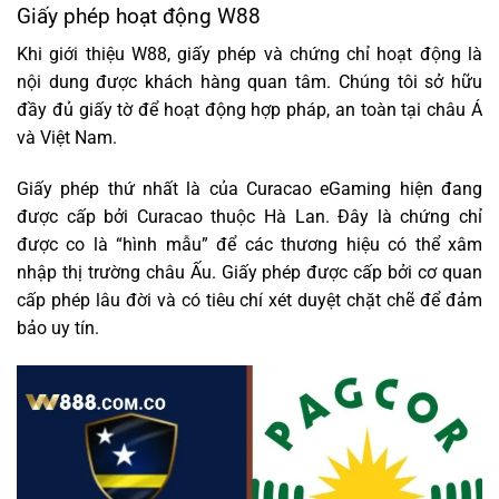
Giấy phép hoạt động W88
Khi giới thiệu W88, giấy phép và chứng chỉ hoạt động là
nội dung được khách hàng quan tâm. Chúng tôi sở hữu
đầy đủ giấy tờ để hoạt động hợp pháp, an toàn tại châu Á
và Việt Nam.
Giấy phép thứ nhất là của Curacao eGaming hiện đang
được cấp bởi Curacao thuộc Hà Lan. Đây là chứng chỉ
được co là “hình mẫu” để các thương hiệu có thể xâm
nhập thị trường châu Ấu. Giấy phép được cấp bởi cơ quan
cấp phép lâu đời và có tiêu chí xét duyệt chặt chẽ để đảm
bảo uy tín.