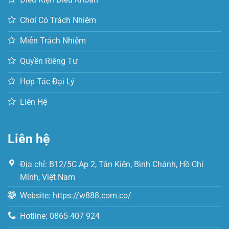
Chơi Có Trách Nhiệm
Miễn Trách Nhiệm
Quyền Riêng Tư
Hợp Tác Đại Lý
Liên Hệ
Liên hệ
Địa chỉ: B12/5C Ap 2, Tân Kiên, Bình Chánh, Hồ Chí
Minh, Việt Nam
Website: https://w888.com.co/
Hotline: 0865 407 924