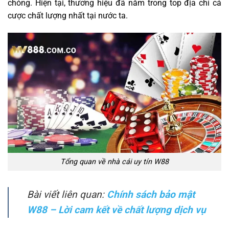
chóng. Hiện tại, thương hiệu đã nằm trong top địa chỉ cá
cược chất lượng nhất tại nước ta.
Tổng quan về nhà cái uy tín W88
Bài viết liên quan:
Chính sách bảo mật
W88 – Lời cam kết về chất lượng dịch vụ